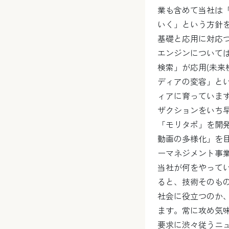
業も含めて当社は
いく」という方針
基礎と応用に対応
エンジンについて
検索」が応用(未来
ディアの変容」と
ィアに育っていま
ザクションをいち
「モリタポ」を開発
動画の多様化」を
ーマネジメント事
当社が何をやって
ると、技術そのも
社会に役立つのか
ます。常に攻め気味
要求に渋々従うニ