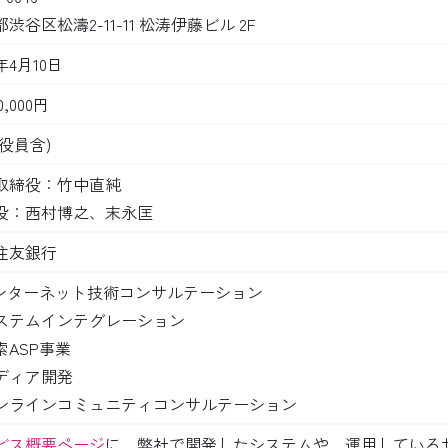
渋谷区松濤2-11-11 松涛伊藤ビル 2F
3年4月10日
00,000円
(役員含)
取締役：竹中直純
役：西村博之、末永匡
住友銀行
 インターネット技術コンサルテーション
 システムインテグレーション
検索ASP事業
メディア開発
 オンラインコミュニティコンサルテーション
ビス概要ページ
に、弊社で開発したシステムや、運用している