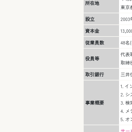
所在地
東京都
設立
200
資本金
13,0
従業員数
48名
代表
役員等
取締
取引銀行
三井
1.
2.
事業概要
3. 
4. 
5.
サー