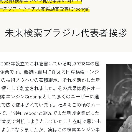
ン賞受賞(検索エンジン開発事業に関して)
ースソフトウェア大賞奨励賞受賞(Groonga)
未来検索ブラジル代表者挨拶
2003年設立でこれを書いている時点で18年の歴
T企業です。最初は商用に耐える国産検索エンジ
ーの技術ノウハウの蓄積継承、それを活かした新
目標として創立されました。その成果は現在オー
索エンジンGroongaとして多くのユーザーに選
スで広く使用されています。社名もこの頃のムー
て、当時Livedoorと組んでまだ新興企業だった
分野で本気で対抗しようとしていたことを時々思い出
のようになりましたが、実はこの検索エンジン事