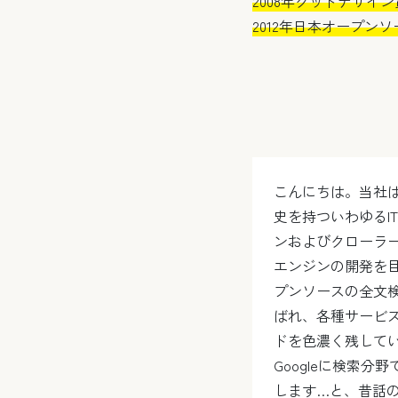
2008年グッドデザイ
2012年日本オープンソ
こんにちは。当社は
史を持ついわゆるI
ンおよびクローラ
エンジンの開発を
プンソースの全文検
ばれ、各種サービ
ドを色濃く残してい
Googleに検索
します…と、昔話