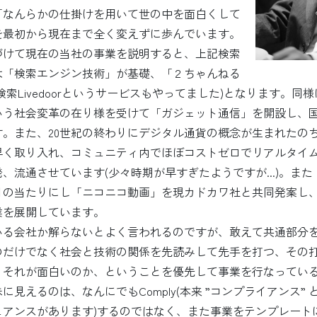
「なんらかの仕掛けを用いて世の中を面白くして
を最初から現在まで全く変えずに歩んでいます。
づけて現在の当社の事業を説明すると、上記検索
は「検索エンジン技術」が基礎、「２ちゃんねる
検索Livedoorというサービスもやってました)となります。同
いう社会変革の在り様を受けて「ガジェット通信」を開設し、国
す。また、20世紀の終わりにデジタル通貨の概念が生まれたの
早く取り入れ、コミュニティ内でほぼコストゼロでリアルタイ
、流通させています(少々時期が早すぎたようですが...)。ま
目の当たりにし「ニコニコ動画」を現カドカワ社と共同発案し
業を展開しています。
いる会社か解らないとよく言われるのですが、敢えて共通部分
のだけでなく社会と技術の関係を先読みして先手を打つ、その
、それが面白いのか、ということを優先して事業を行なってい
に見えるのは、なんにでもComply(本来 ”コンプライアンス”
ュアンスがあります)するのではなく、また事業をテンプレート