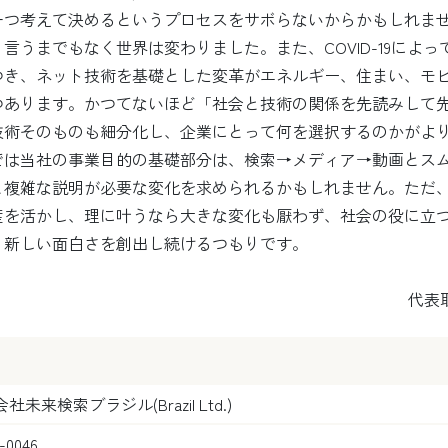
一つ考えて決めるというプロセスをサボらないからかもしれま
言うまでもなく世界は変わりました。また、COVID-19によ
つき、ネット技術を基礎とした変革がエネルギー、住まい、モ
つあります。かつてないほど「社会と技術の関係を先読みして
技術そのものも細分化し、企業にとって何を選択するのかがよ
では当社の事業目的の基礎部分は、検索→メディア→動画とス
と複雑な説明が必要な変化を求められるかもしれません。ただ
産を活かし、理に叶うなら大きな変化も厭わず、社会の役に立
、新しい面白さを創出し続けるつもりです。
代表
社未来検索ブラジル(Brazil Ltd.)
-0046